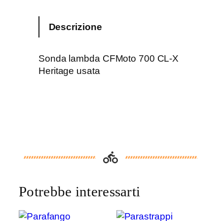
o
n
Descrizione
d
a
l
Sonda lambda CFMoto 700 CL-X
a
Heritage usata
m
b
d
a
C
F
M
o
t
Potrebbe interessarti
o
7
0