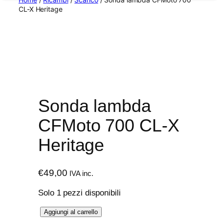
CL-X Heritage
Sonda lambda
CFMoto 700 CL-X
Heritage
€
49,00
IVA inc.
Solo 1 pezzi disponibili
S
Aggiungi al carrello