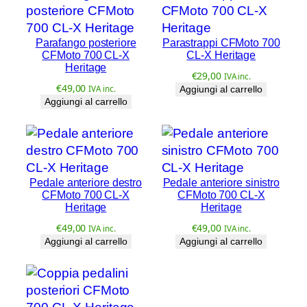
0
C
Parafango posteriore
Parastrappi CFMoto 700
L
CFMoto 700 CL-X
CL-X Heritage
-
Heritage
€
29,00
X
IVA inc.
€
49,00
IVA inc.
Aggiungi al carrello
H
Aggiungi al carrello
e
r
i
t
a
Pedale anteriore destro
Pedale anteriore sinistro
CFMoto 700 CL-X
CFMoto 700 CL-X
g
Heritage
Heritage
e
€
49,00
€
49,00
IVA inc.
IVA inc.
q
Aggiungi al carrello
Aggiungi al carrello
u
a
n
t