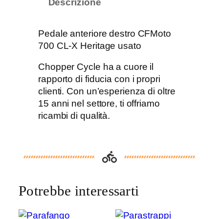
Descrizione
a
l
e
Pedale anteriore destro CFMoto
a
700 CL-X Heritage usato
n
t
Chopper Cycle ha a cuore il
e
rapporto di fiducia con i propri
r
clienti. Con un’esperienza di oltre
i
15 anni nel settore, ti offriamo
o
ricambi di qualità.
r
e
d
e
s
Potrebbe interessarti
t
r
o