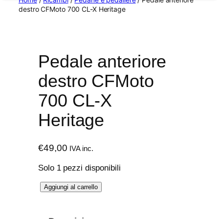
destro CFMoto 700 CL-X Heritage
Pedale anteriore
destro CFMoto
700 CL-X
Heritage
€
49,00
IVA inc.
Solo 1 pezzi disponibili
P
Aggiungi al carrello
e
d