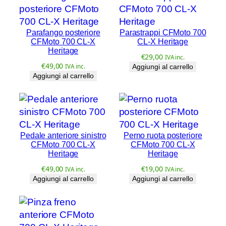
C
F
M
Parafango posteriore
Parastrappi CFMoto 700
CFMoto 700 CL-X
CL-X Heritage
o
Heritage
t
€
29,00
IVA inc.
€
49,00
IVA inc.
Aggiungi al carrello
o
Aggiungi al carrello
7
0
0
C
L
Pedale anteriore sinistro
Perno ruota posteriore
CFMoto 700 CL-X
CFMoto 700 CL-X
-
Heritage
Heritage
X
€
49,00
€
19,00
H
IVA inc.
IVA inc.
Aggiungi al carrello
Aggiungi al carrello
e
r
i
t