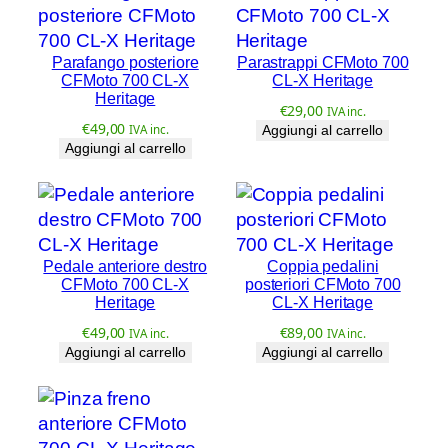
L
-
Parafango posteriore
Parastrappi CFMoto 700
X
CFMoto 700 CL-X
CL-X Heritage
H
Heritage
€
29,00
IVA inc.
e
€
49,00
IVA inc.
Aggiungi al carrello
r
Aggiungi al carrello
i
t
a
g
e
Pedale anteriore destro
Coppia pedalini
CFMoto 700 CL-X
posteriori CFMoto 700
q
Heritage
CL-X Heritage
u
€
49,00
€
89,00
IVA inc.
IVA inc.
a
Aggiungi al carrello
Aggiungi al carrello
n
t
i
t