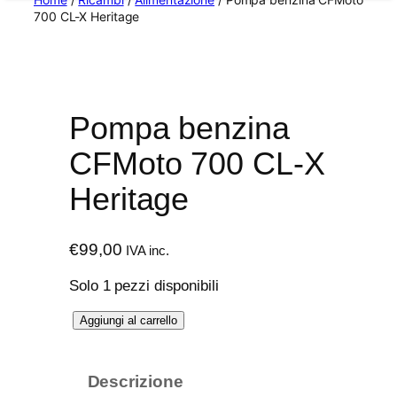
700 CL-X Heritage
Pompa benzina
CFMoto 700 CL-X
Heritage
€
99,00
IVA inc.
Solo 1 pezzi disponibili
P
Aggiungi al carrello
o
m
Descrizione
p