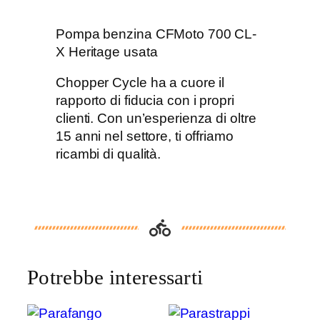
a
b
Pompa benzina CFMoto 700 CL-
e
X Heritage usata
n
z
Chopper Cycle ha a cuore il
i
rapporto di fiducia con i propri
n
clienti. Con un’esperienza di oltre
a
15 anni nel settore, ti offriamo
C
ricambi di qualità.
F
M
o
t
o
7
Potrebbe interessarti
0
0
C