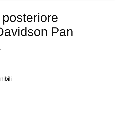
osteriore
Davidson Pan
a
ibili