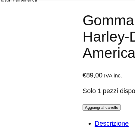
Gomma p
Harley-
Americ
€
89,00
IVA inc.
Solo 1 pezzi dispon
G
Aggiungi al carrello
o
Descrizione
m
m