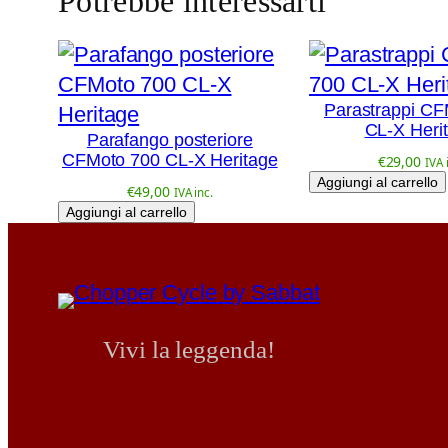
Potrebbe interessarti
Parastrappi CF
CL-X Heri
Parafango posteriore
CFMoto 700 CL-X Heritage
€
29,00
IVA 
Aggiungi al carrello
€
49,00
IVA inc.
Aggiungi al carrello
Vivi la leggenda!