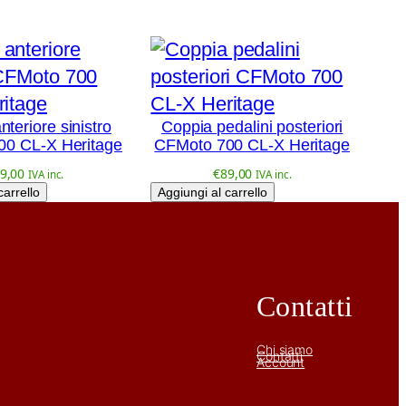
nteriore sinistro
Coppia pedalini posteriori
00 CL-X Heritage
CFMoto 700 CL-X Heritage
9,00
€
89,00
IVA inc.
IVA inc.
carrello
Aggiungi al carrello
Contatti
Chi siamo
Contatti
Account