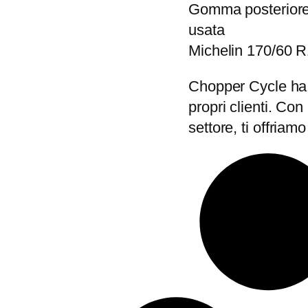
Gomma posteriore
a
usata
p
Michelin 170/60 
o
s
Chopper Cycle ha a
t
propri clienti. Con
e
settore, ti offriamo
r
i
o
r
e
H
a
r
l