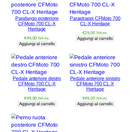
a
v
i
Parafango posteriore
Parastrappi CFMoto 700
d
CFMoto 700 CL-X
CL-X Heritage
Heritage
s
€
29,00
IVA inc.
o
€
49,00
IVA inc.
Aggiungi al carrello
Aggiungi al carrello
n
P
a
n
A
Pedale anteriore destro
Pedale anteriore sinistro
m
CFMoto 700 CL-X
CFMoto 700 CL-X
Heritage
Heritage
e
r
€
49,00
€
49,00
IVA inc.
IVA inc.
i
Aggiungi al carrello
Aggiungi al carrello
c
a
q