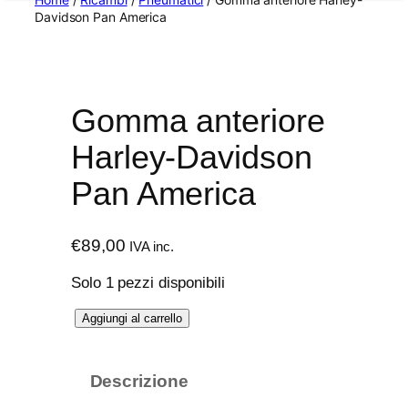
Davidson Pan America
Gomma anteriore
Harley-Davidson
Pan America
€
89,00
IVA inc.
Solo 1 pezzi disponibili
G
Aggiungi al carrello
o
m
Descrizione
m