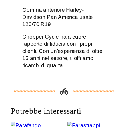
a
a
Gomma anteriore Harley-
n
Davidson Pan America usate
t
120/70 R19
e
r
Chopper Cycle ha a cuore il
i
rapporto di fiducia con i propri
o
clienti. Con un’esperienza di oltre
r
15 anni nel settore, ti offriamo
e
ricambi di qualità.
H
a
r
l
e
y
Potrebbe interessarti
-
D