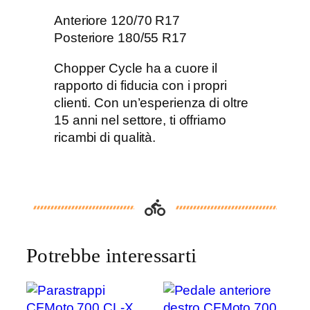
p
n
Anteriore 120/70 R17
e
Posteriore 180/55 R17
u
Chopper Cycle ha a cuore il
m
rapporto di fiducia con i propri
a
clienti. Con un’esperienza di oltre
t
15 anni nel settore, ti offriamo
i
ricambi di qualità.
c
i
P
i
r
e
l
Potrebbe interessarti
l
i
q