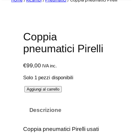
Coppia
pneumatici Pirelli
€
99,00
IVA inc.
Solo 1 pezzi disponibili
C
Aggiungi al carrello
o
p
Descrizione
p
i
a
Coppia pneumatici Pirelli usati