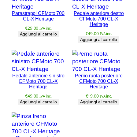
u
a
Parastrappi CFMoto 700
Pedale anteriore destro
n
CL-X Heritage
CFMoto 700 CL-X
Heritage
t
€
29,00
IVA inc.
i
€
49,00
Aggiungi al carrello
IVA inc.
t
Aggiungi al carrello
à
Pedale anteriore sinistro
Perno ruota posteriore
CFMoto 700 CL-X
CFMoto 700 CL-X
Heritage
Heritage
€
49,00
€
19,00
IVA inc.
IVA inc.
Aggiungi al carrello
Aggiungi al carrello