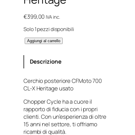
€
399,00
IVA inc.
Solo 1 pezzi disponibili
C
Aggiungi al carrello
e
r
Descrizione
c
h
i
Cerchio posteriore CFMoto 700
o
CL-X Heritage usato
p
o
Chopper Cycle ha a cuore il
s
rapporto di fiducia con i propri
t
clienti. Con un’esperienza di oltre
e
15 anni nel settore, ti offriamo
r
ricambi di qualità.