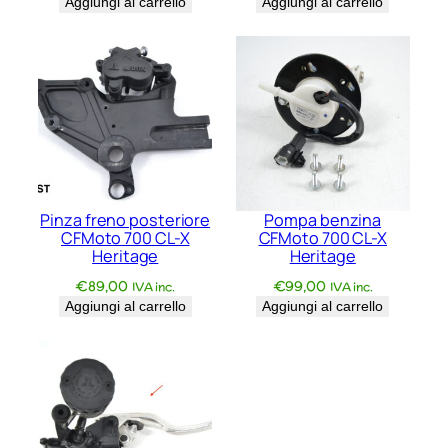
Aggiungi al carrello
Aggiungi al carrello
e
r
i
t
a
g
e
q
u
Pinza freno posteriore
Pompa benzina
CFMoto 700 CL-X
CFMoto 700 CL-X
a
Heritage
Heritage
n
€
89,00
€
99,00
t
IVA inc.
IVA inc.
Aggiungi al carrello
Aggiungi al carrello
i
t
à