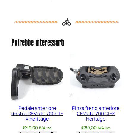
i
o
r
e
C
F
Potrebbe interessarti
M
o
t
o
7
0
0
C
L
Pedale anteriore
Pinza freno anteriore
destro CFMoto 700 CL-
CFMoto 700 CL-X
-
X Heritage
Heritage
X
€
49,00
€
89,00
IVA inc.
IVA inc.
H