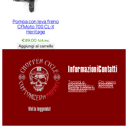
Pompa con leva freno
CFMoto 700 CL-X
Heritage
€
89,00
IVA inc.
Aggiungi al carrello
Informazioni
Contatti
Termini e
Chi siamo
condizioni
Contatti
Privacy policy
Account
Resi e rimborsi
Spedizioni
Vivi la leggenda!