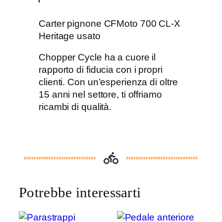
e
r
Carter pignone CFMoto 700 CL-X
p
Heritage usato
i
g
Chopper Cycle ha a cuore il
n
rapporto di fiducia con i propri
o
clienti. Con un’esperienza di oltre
n
15 anni nel settore, ti offriamo
e
ricambi di qualità.
C
F
M
o
t
o
Potrebbe interessarti
7
0
0