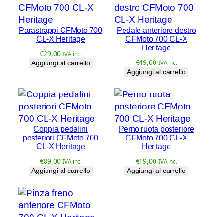
C
L
Parastrappi CFMoto 700
Pedale anteriore destro
-
CL-X Heritage
CFMoto 700 CL-X
X
Heritage
€
29,00
IVA inc.
H
€
49,00
Aggiungi al carrello
IVA inc.
e
Aggiungi al carrello
r
i
t
a
g
Coppia pedalini
Perno ruota posteriore
posteriori CFMoto 700
CFMoto 700 CL-X
e
CL-X Heritage
Heritage
q
€
89,00
€
19,00
IVA inc.
IVA inc.
u
Aggiungi al carrello
Aggiungi al carrello
a
n
t
i