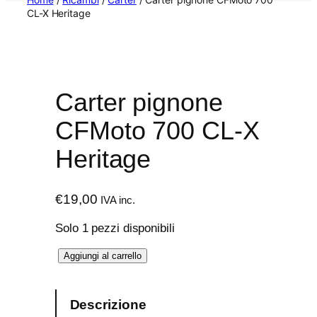
CL-X Heritage
Carter pignone
CFMoto 700 CL-X
Heritage
€
19,00
IVA inc.
Solo 1 pezzi disponibili
C
Aggiungi al carrello
a
r
Descrizione
t