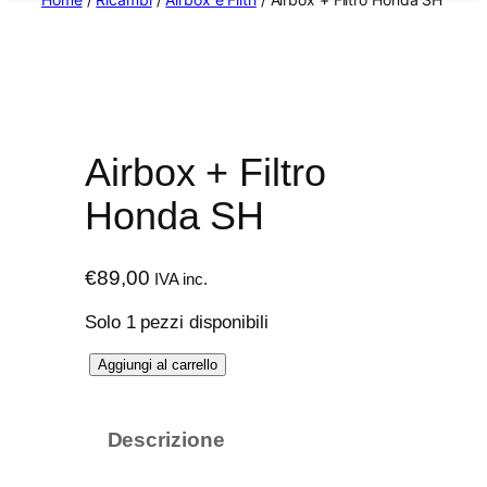
Airbox + Filtro
Honda SH
€
89,00
IVA inc.
Solo 1 pezzi disponibili
A
Aggiungi al carrello
i
r
Descrizione
b
o