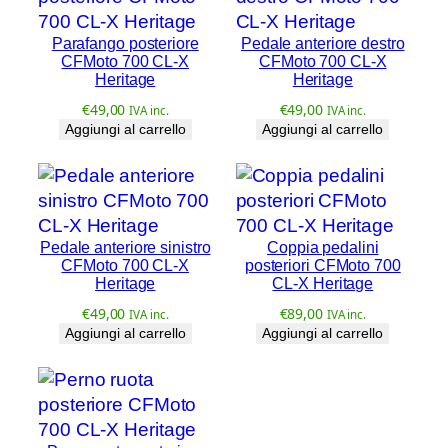
n
t
Parafango posteriore
Pedale anteriore destro
CFMoto 700 CL-X
CFMoto 700 CL-X
i
Heritage
Heritage
t
€
49,00
€
49,00
IVA inc.
IVA inc.
à
Aggiungi al carrello
Aggiungi al carrello
Pedale anteriore sinistro
Coppia pedalini
CFMoto 700 CL-X
posteriori CFMoto 700
Heritage
CL-X Heritage
€
49,00
€
89,00
IVA inc.
IVA inc.
Aggiungi al carrello
Aggiungi al carrello