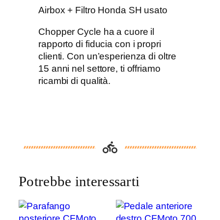
x
Airbox + Filtro Honda SH usato
+
F
Chopper Cycle ha a cuore il
i
rapporto di fiducia con i propri
l
clienti. Con un’esperienza di oltre
t
15 anni nel settore, ti offriamo
r
ricambi di qualità.
o
H
o
n
d
a
S
H
Potrebbe interessarti
q
u
a