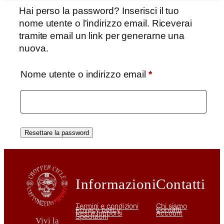
Hai perso la password? Inserisci il tuo
nome utente o l'indirizzo email. Riceverai
tramite email un link per generarne una
nuova.
Richiesto
Nome utente o indirizzo email
*
Resettare la password
Informazioni
Contatti
Termini e condizioni
Chi siamo
Privacy policy
Contatti
Resi e rimborsi
Account
Spedizioni
Vivi la