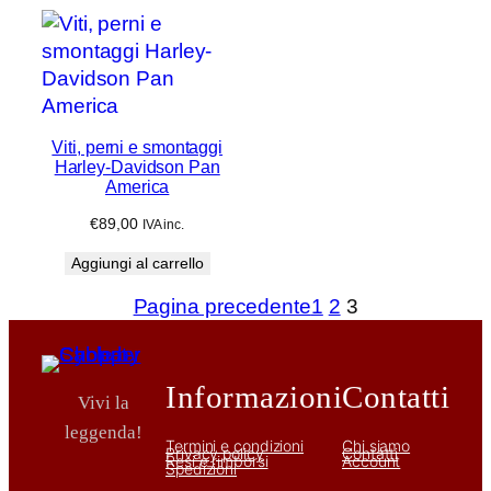
Viti, perni e smontaggi
Harley-Davidson Pan
America
€
89,00
IVA inc.
Aggiungi al carrello
Pagina precedente
1
2
3
Informazioni
Contatti
Vivi la
leggenda!
Termini e condizioni
Chi siamo
Privacy policy
Contatti
Resi e rimborsi
Account
Spedizioni